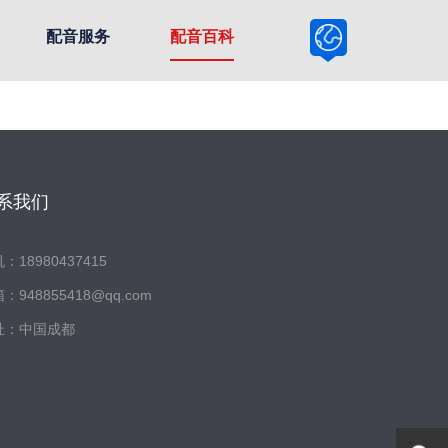
配音服务
配音百科
系我们
：18980437415
：948855418@qq.com
址：中国成都