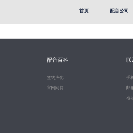
首页
配音公司
配音百科
联
签约声优
手机
官网问答
邮箱
地