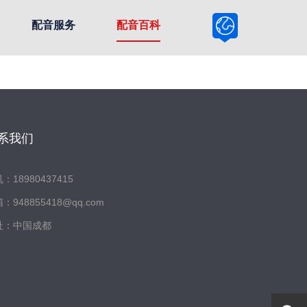
配音服务
配音百科
系我们
：18980437415
：948855418@qq.com
址：中国成都