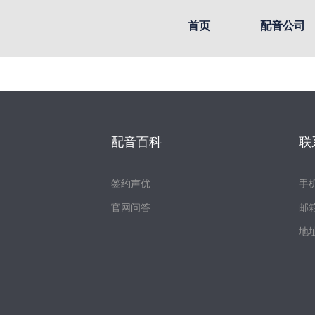
首页
配音公司
配音百科
联
签约声优
手机
官网问答
邮箱
地