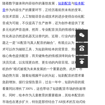
随着数字媒体和内容创作的蓬勃发展，
短剧配音
与
绘本配
音
作为内容生产的重要环节，正经历着前所未有的变革。
在技术层面，人工智能语音合成技术的进步使得自动化配
音成为可能，不仅提高了生产效率，还为创作者提供了更
多元化的声音选择。然而，专业配音演员的情感传递和个
性化表达仍然是机器无法替代的。近期，行业内的热点话
题之一是“AI配音与真人配音的融合”。有观点认为，AI技
术可以作为辅助工具，为短剧和绘本的背景音、旁白等非
核心角色提供配音，而关键角色的情感演绎则由专业配音
演员完成，以实现更自然、更生动的内容呈现。这种“人
机协作”模式被视为未来发展的一个重要趋势。此外，市
场趋势方面，随着短视频平台的兴起，短剧配音的需求量
急剧增加。据行业报告显示，过去一年中，短剧内容的观
看量同比增长了300%，这也带动了短剧配音市场的快速增
长。同时，绘本作为儿童教育的重要载体，其绘本配音的
市场也在逐步扩大，特别是那些结合了AR技术的互动式绘