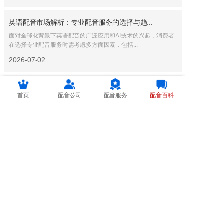
英语配音市场解析：专业配音服务的选择与趋...
面对全球化背景下英语配音的广泛应用和AI技术的兴起，消费者
在选择专业配音服务时需考虑多方面因素，包括...
2026-07-02
专业服务行业新动向：英语配音与日语配音的...
首页
配音公司
配音服务
配音百科
本文探讨了英语配音与日语配音在专业服务行业中的技术进展与
市场趋势。随着全球化加深，AI技术为该领域带...
2026-07-01
短剧配音与多语种服务：印尼语配音的最新趋...
本文探讨了短剧配音与多语种服务中的印尼语配音的最新趋势与
技术进步。线上平台的兴起、免费试音服务的普及...
2026-06-30
多语种时代下的日语配音与绘本配音新趋势