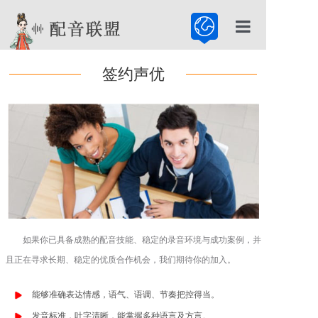
首页
签约声优
配音公司
配音服务
配音百科
如果你已具备成熟的配音技能、稳定的录音环境与成功案例，并
且正在寻求长期、稳定的优质合作机会，我们期待你的加入。
能够准确表达情感，语气、语调、节奏把控得当。
发音标准，吐字清晰，能掌握多种语言及方言。